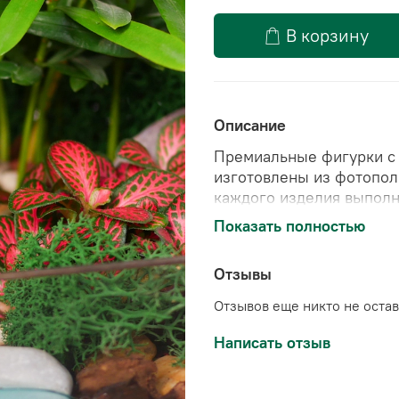
В корзину
Описание
Премиальные фигурки с 
изготовлены из фотопол
каждого изделия выполн
влажной среде все фигу
Показать полностью
Фигурка подойдет для лю
для оформления флорари
Отзывы
Отзывов еще никто не оста
Держите фигурку подаль
в аквариуме, постоянно
Написать отзыв
Вес: ~40 г