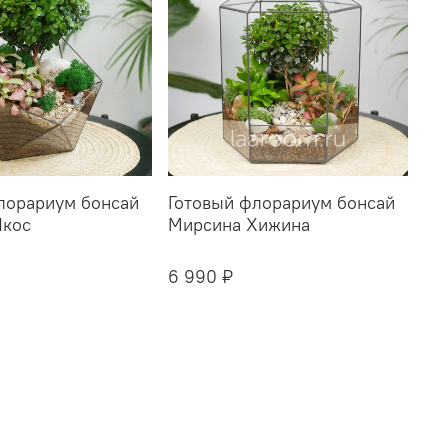
лорариум бонсай
Готовый флорариум бонсай
Икос
Мирсина Хижина
6 990 ₽