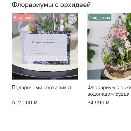
Флорариумы с орхидеей
В наличии
Предзаказ
Подарочный сертификат
Флорариум с орх
водопадом Будда
2 000 ₽
34 990 ₽
От