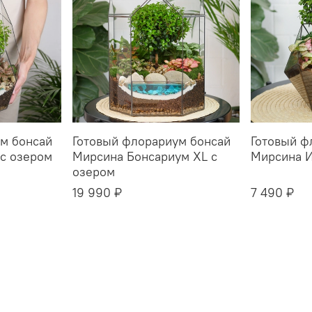
м бонсай
Готовый флорариум бонсай
Готовый ф
с озером
Мирсина Бонсариум XL с
Мирсина 
озером
19 990 ₽
7 490 ₽