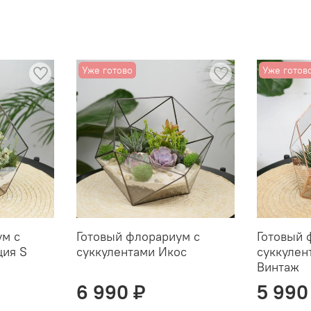
Уже готово
Уже готов
ум с
Готовый флорариум с
Готовый 
ция S
суккулентами Икос
суккулен
Винтаж
6 990 ₽
5 990