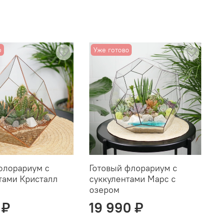
о
Уже готово
флорариум с
Готовый флорариум с
тами Кристалл
суккулентами Марс с
озером
 ₽
19 990 ₽