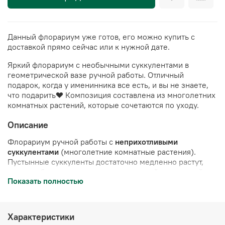
Данный флорариум уже готов, его можно купить с
доставкой прямо сейчас или к нужной дате.
Яркий флорариум с необычными суккулентами в
геометрической вазе ручной работы. Отличный
подарок, когда у именинника все есть, и вы не знаете,
что подарить❤️
Композиция составлена из многолетних
комнатных растений, которые сочетаются по уходу.
Описание
Флорариум ручной работы с
неприхотливыми
суккулентами
(многолетние комнатные растения).
Пустынные суккуленты достаточно медленно растут,
поэтому будут долго радовать вас в этой стеклянной
Показать полностью
вазе.
Полив примерно 1 раз в месяц
. Суккуленты
посажены в профессиональный грунт. Украшен камнями
и стабилизированным мхом (мох не нуждается в
поливе, сохраняет свой цвет в течение 10 лет).
Характеристики
Имитация озера выполнена из эпоксидной смолы.