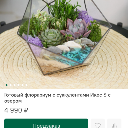
Готовый флорариум с суккулентами Икос S с
озером
4 990 ₽
Предзаказ