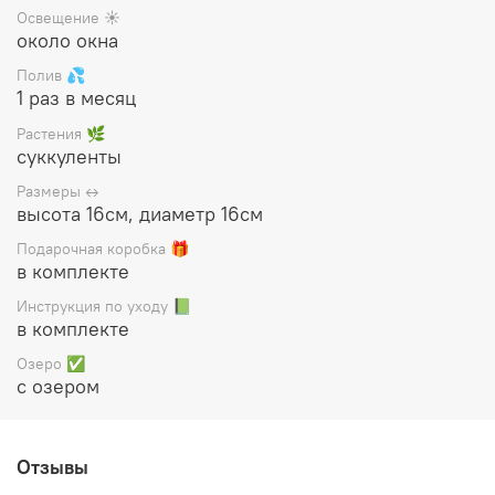
Освещение ☀️
Цена указана за готовый флорариум
(стеклянная ваза с
около окна
растениями и декором), упаковывается в белую
Полив 💦
подарочную коробку, прилагается инструкция по уходу.
1 раз в месяц
Растения 🌿
суккуленты
Размеры ↔️
высота 16см, диаметр 16см
Подарочная коробка 🎁
в комплекте
Инструкция по уходу 📗
в комплекте
Озеро ✅
с озером
Отзывы