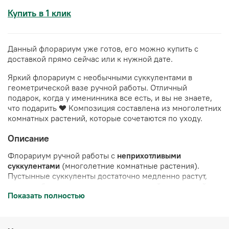
Купить в 1 клик
Данный флорариум уже готов, его можно купить с
доставкой прямо сейчас или к нужной дате.
Яркий флорариум с необычными суккулентами в
геометрической вазе ручной работы. Отличный
подарок, когда у именинника все есть, и вы не знаете,
что подарить ❤️
Композиция составлена из многолетних
комнатных растений, которые сочетаются по уходу.
Описание
Флорариум ручной работы с
неприхотливыми
суккулентами
(многолетние комнатные растения).
Пустынные суккуленты достаточно медленно растут,
поэтому будут долго радовать вас в этой стеклянной
Показать полностью
вазе.
Полив примерно 1 раз в месяц
. Суккуленты
посажены в профессиональный грунт. Украшен камнями
и стабилизированным мхом (мох не нуждается в
поливе, сохраняет свой цвет в течение 10 лет)