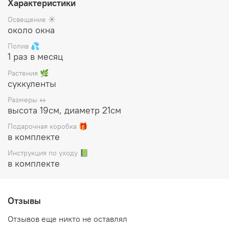
Характеристики
Цена указана за готовый флорариум
(стеклянная ваза с
Освещение ☀️
растениями и декором), упакован в белую подарочную
около окна
коробку, прилагается инструкция по уходу.
Полив 💦
1 раз в месяц
Растения 🌿
суккуленты
Размеры ↔️
высота 19см, диаметр 21см
Подарочная коробка 🎁
в комплекте
Инструкция по уходу 📗
в комплекте
Отзывы
Отзывов еще никто не оставлял