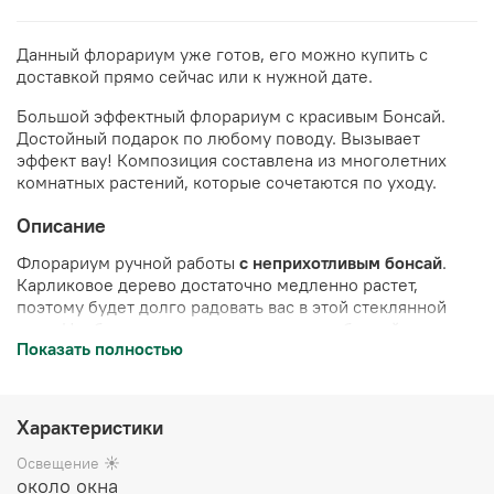
Данный флорариум уже готов, его можно купить с
доставкой прямо сейчас или к нужной дате.
Большой эффектный флорариум с красивым Бонсай.
Достойный подарок по любому поводу. Вызывает
эффект вау!
Композиция составлена из многолетних
комнатных растений, которые сочетаются по уходу.
Описание
Флорариум ручной работы
с неприхотливым бонсай
.
Карликовое дерево достаточно медленно растет,
поэтому будет долго радовать вас в этой стеклянной
вазе. Необходимо изредка подстригать бонсай,
Показать полностью
формируя крону дерева.
Полив 2 раза в неделю
.
Украшен камнями и стабилизированным мхом (мох не
нуждается в поливе, сохраняет свой цвет в течение 10
лет)
Характеристики
Цена указана за готовый флорариум
(стеклянная ваза с
Освещение ☀️
растениями и декором), упакован в белую подарочную
около окна