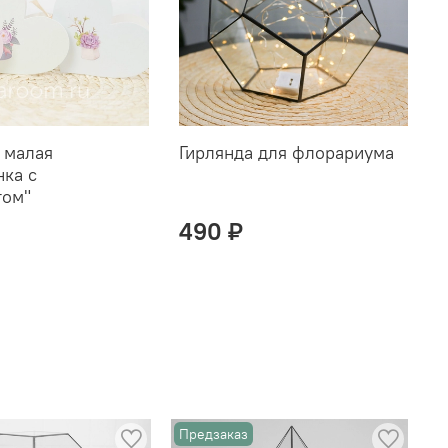
 малая
Гирлянда для флорариума
нка с
том"
490 ₽
Предзаказ