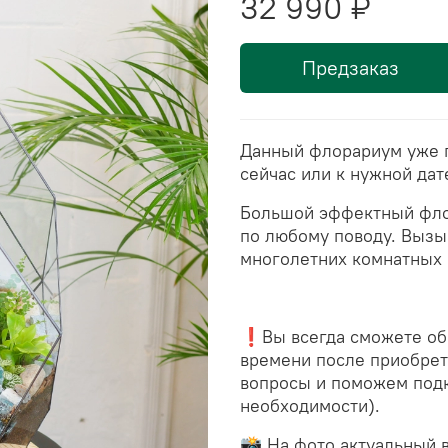
32 990 ₽
Предзаказ
Данный флорариум уже г
сейчас или к нужной дат
Большой эффектный фло
по любому поводу. Вызы
многолетних комнатных 
❗Вы всегда сможете обр
времени после приобрет
вопросы и поможем подк
необходимости).
📸 На фото актуальный 