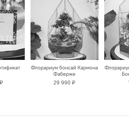
ртификат
Флорариум бонсай Кармона
Флорариу
Фаберже
Бо
 ₽
29 990 ₽