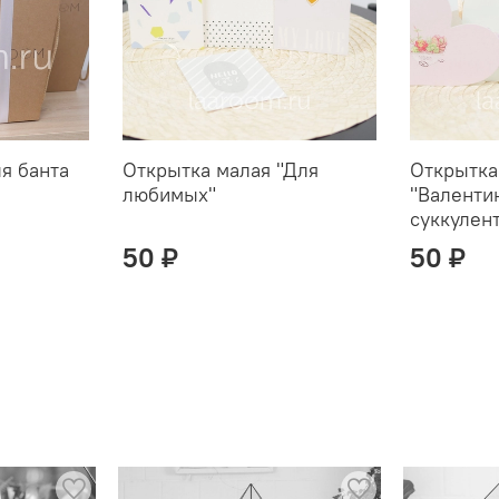
ля банта
Открытка малая "Для
Открытка
любимых"
"Валенти
суккулен
50 ₽
50 ₽