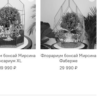
м бонсай Мирсина
Флорариум бонсай Мирсина
нсариум XL
Фаберже
19 990 ₽
29 990 ₽