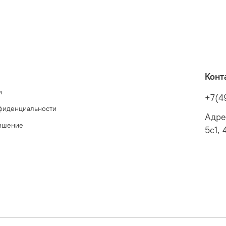
Конт
и
+7(4
фиденциальности
Адре
лашение
5с1, 