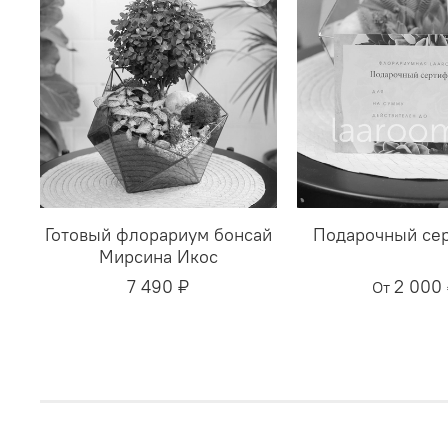
Готовый флорариум бонсай
Подарочный се
Мирсина Икос
7 490 ₽
2 000
От