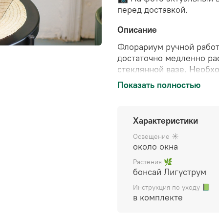
перед доставкой.
Описание
Флорариум ручной рабо
достаточно медленно рас
стеклянной вазе. Необх
крону дерева.
Полив 1-2
Показать полностью
выполнена из эпоксидной
флорариум украшен нат
Характеристики
Цена указана за готовы
Освещение ☀️
декором), упакован в по
около окна
уходу.
Растения 🌿
бонсай Лигуструм
Инструкция по уходу 📗
в комплекте