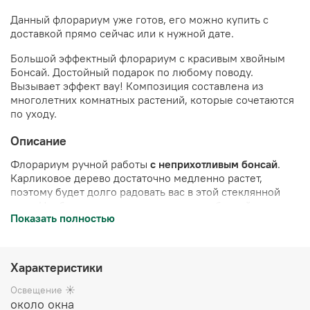
Данный флорариум уже готов, его можно купить с
доставкой прямо сейчас или к нужной дате.
Большой эффектный флорариум с красивым хвойным
Бонсай. Достойный подарок по любому поводу.
Вызывает эффект вау!
Композиция составлена из
многолетних комнатных растений, которые сочетаются
по уходу.
Описание
Флорариум ручной работы
с неприхотливым бонсай
.
Карликовое дерево достаточно медленно растет,
поэтому будет долго радовать вас в этой стеклянной
вазе. Необходимо изредка подстригать бонсай,
Показать полностью
формируя крону дерева.
Полив 2 раза в неделю
.
Украшен камнями и стабилизированным мхом (мох не
нуждается в поливе, сохраняет свой цвет в течение 10
лет). Имитация озера выполнена из эпоксидной смолы.
Характеристики
Цена указана за готовый флорариум
(стеклянная ваза с
Освещение ☀️
растениями и декором), упакован в белую подарочную
около окна