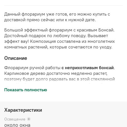
Данный флорариум уже готов, его можно купить с
доставкой прямо сейчас или к нужной дате.
Большой эффектный флорариум с красивым Бонсай.
Достойный подарок по любому поводу. Вызывает
эффект вау!
Композиция составлена из многолетних
комнатных растений, которые сочетаются по уходу.
Описание
Флорариум ручной работы
с неприхотливым бонсай
.
Карликовое дерево достаточно медленно растет,
поэтому будет долго радовать вас в этой стеклянной
вазе. Необходимо изредка подстригать бонсай,
Показать полностью
формируя крону дерева.
Полив 2 раза в неделю
.
Украшен камнями и стабилизированным мхом (мох не
нуждается в поливе, сохраняет свой цвет в течение 10
лет). Имитация озера выполнена из эпоксидной смолы.
Характеристики
Цена указана за готовый флорариум
(стеклянная ваза с
Освещение ☀️
растениями и декором), упакован в белую подарочную
около окна