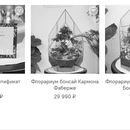
ртификат
Флорариум бонсай Кармона
Флорариу
Фаберже
Бо
 ₽
29 990 ₽