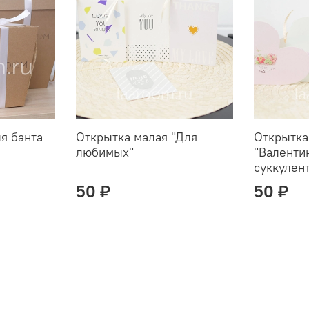
ля банта
Открытка малая "Для
Открытка
любимых"
"Валенти
суккулен
50 ₽
50 ₽