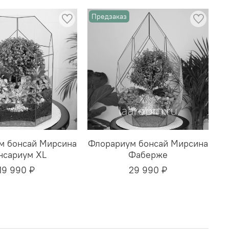
Предзаказ
м бонсай Мирсина
Флорариум бонсай Мирсина
нсариум XL
Фаберже
19 990 ₽
29 990 ₽