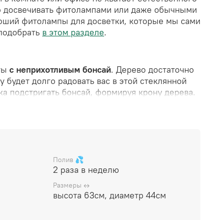
о досвечивать фитолампами или даже обычными
оший фитолампы для досветки, которые мы сами
 подобрать
в этом разделе
.
ты
с неприхотливым бонсай
. Дерево достаточно
у будет долго радовать вас в этой стеклянной
ка подстригать бонсай, формируя крону дерева.
а в неделю
.
и 220V. Воду в сосуд внутри флорариума можно
ва, рекомендуем использовать любую
 и испарении повышается влажность внутри
влияет на растения.
Полив 💦
2 раза в неделю
й флорариум
(стеклянная ваза с растениями и
Размеры ↔️
дарочную коробку, прилагается инструкция по
высота 63см, диаметр 44см