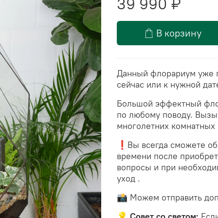
39 990 ₽
В корзину
Данный флорариум уже г
сейчас или к нужной дат
Большой эффектный фло
по любому поводу. Вызы
многолетних комнатных 
❗Вы всегда сможете обр
времени после приобрет
вопросы и при необходи
уход .
📸 Можем отправить доп
💡 Совет со светом:
Если