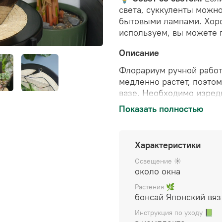
света, суккуленты можн
бытовыми лампами. Хор
используем, вы можете
Описание
Флорариум ручной рабо
медленно растет, поэтом
вазе. Необходимо изред
Полив примерно 1-2 раз
Показать полностью
Водопад работает от сет
доливать во время поли
Характеристики
очищенную. При течении
сосуда, что благотворно 
Освещение ☀️
около окна
Цена указана за готовы
Растения 🌿
декором), упакован в по
бонсай Японский вяз
уходу.
Инструкция по уходу 📗