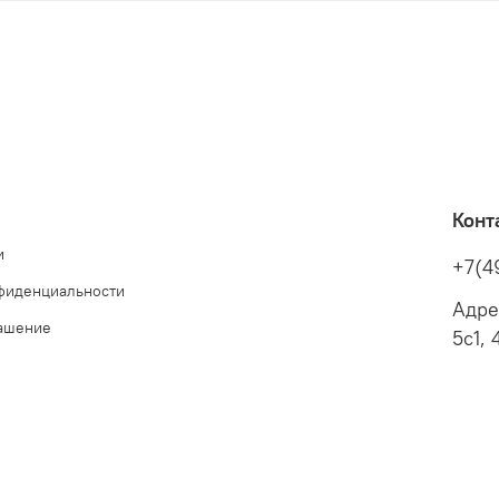
Конт
и
+7(4
фиденциальности
Адре
лашение
5с1, 