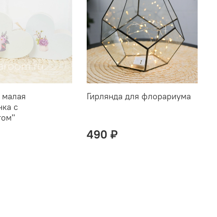
 малая
Гирлянда для флорариума
нка с
том"
490 ₽