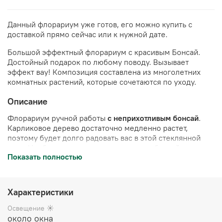
Данный флорариум уже готов, его можно купить с
доставкой прямо сейчас или к нужной дате.
Большой эффектный флорариум с красивым Бонсай.
Достойный подарок по любому поводу. Вызывает
эффект вау!
Композиция составлена из многолетних
комнатных растений, которые сочетаются по уходу.
Описание
Флорариум ручной работы
с неприхотливым бонсай
.
Карликовое дерево достаточно медленно растет,
поэтому будет долго радовать вас в этой стеклянной
вазе. Необходимо изредка подстригать бонсай,
Показать полностью
формируя крону дерева.
Полив 2 раза в неделю
.
Украшен камнями и стабилизированным мхом (мох не
нуждается в поливе, сохраняет свой цвет в течение 10
лет)
Характеристики
Цена указана за готовый флорариум
(стеклянная ваза с
Освещение ☀️
растениями и декором), упакован в белую подарочную
около окна