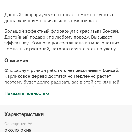
Данный флорариум уже готов, его можно купить с
доставкой прямо сейчас или к нужной дате.
Большой эффектный флорариум с красивым Бонсай.
Достойный подарок по любому поводу. Вызывает
эффект вау!
Композиция составлена из многолетних
комнатных растений, которые сочетаются
по уходу.
Описание
Флорариум ручной работы
с неприхотливым бонсай
.
Карликовое дерево достаточно медленно растет,
поэтому будет долго радовать вас в этой стеклянной
вазе. Необходимо изредка подстригать бонсай,
Показать полностью
формируя крону дерева.
Полив 2 раза в неделю
.
Украшен камнями и стабилизированным мхом (мох не
нуждается в поливе, сохраняет свой цвет в течение 10
лет)
Характеристики
Цена указана за готовый флорариум
(стеклянная ваза с
Освещение ☀️
растениями и декором), упакован в белую подарочную
около окна