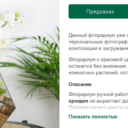
Предзаказ
Данный флорариум уже го
персональные фотограф
композиции и загружаем 
Флорариум с красивой ц
останется без внимания
комнатных растений, кот
Описание
Флорариум ручной работ
орхидея
не вырастает до
Орхидея может цвести н
2 раза в неделю
. Украше
Показать полностью
нуждается в поливе, сохр