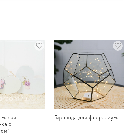
 малая
Гирлянда для флорариума
нка с
том"