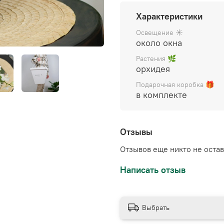
Цена указана за готовы
Характеристики
декором), упакован в бе
инструкция по уходу.
Освещение ☀️
около окна
Растения 🌿
орхидея
Подарочная коробка 🎁
в комплекте
Отзывы
Отзывов еще никто не оста
Написать отзыв
Выбрать