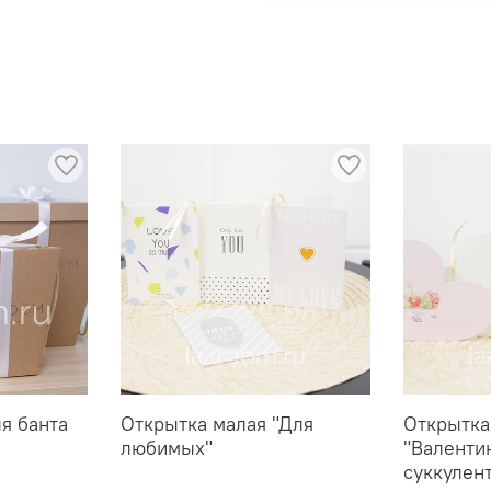
ля банта
Открытка малая "Для
Открытка
любимых"
"Валенти
суккулен