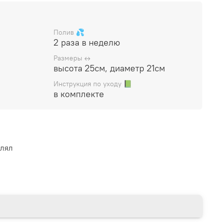
й флорариум
(стеклянная ваза с растениями и
лую подарочную коробку, прилагается
Полив 💦
2 раза в неделю
Размеры ↔️
высота 25см, диаметр 21см
Инструкция по уходу 📗
в комплекте
влял