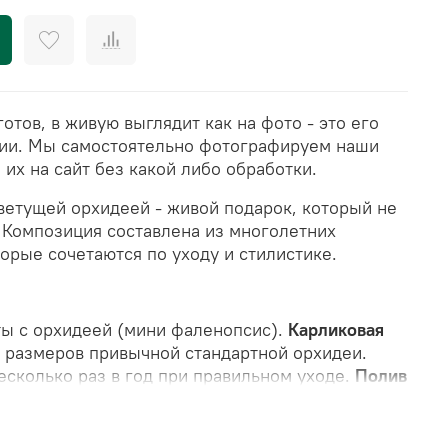
тов, в живую выглядит как на фото - это его
ии. Мы самостоятельно фотографируем наши
их на сайт без какой либо обработки.
ветущей орхидеей - живой подарок, который не
.
Композиция составлена из многолетних
орые сочетаются по уходу и стилистике.
ы с орхидеей (мини фаленопсис).
Карликовая
 размеров привычной стандартной орхидеи.
есколько раз в год при правильном уходе.
Полив
н камнями и стабилизированным мхом (мох не
аняет свой цвет в течение 10 лет)