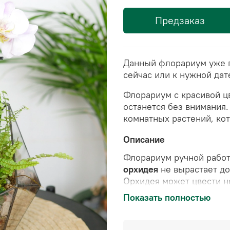
Предзаказ
Данный флорариум уже г
сейчас или к нужной дат
Флорариум с красивой ц
останется без внимания
комнатных растений, кот
Описание
Флорариум ручной работ
орхидея
не вырастает до
Орхидея может цвести н
2 раза в неделю
. Украше
Показать полностью
нуждается в поливе, сохр
Цена указана за готовы