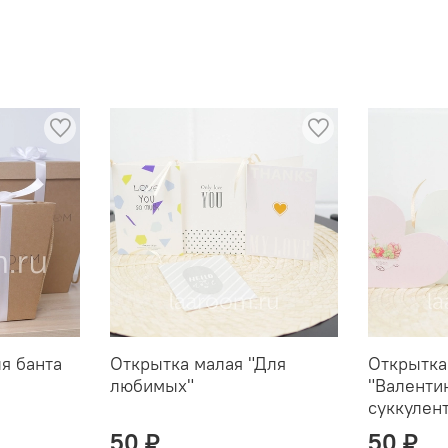
ля банта
Открытка малая "Для
Открытка
любимых"
"Валенти
суккулен
50 ₽
50 ₽