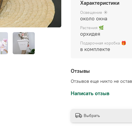
Характеристики
декором), упакован в бе
инструкция по уходу
Освещение ☀️
около окна
Растения 🌿
орхидея
Подарочная коробка 🎁
в комплекте
Отзывы
Отзывов еще никто не оста
Написать отзыв
Выбрать