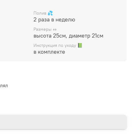
лую подарочную коробку, прилагается
Полив 💦
2 раза в неделю
Размеры ↔️
высота 25см, диаметр 21см
Инструкция по уходу 📗
в комплекте
влял