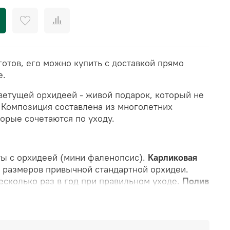
отов, его можно купить с доставкой прямо
е.
ветущей орхидеей - живой подарок, который не
.
Композиция составлена из многолетних
орые сочетаются по уходу.
ы с орхидеей (мини фаленопсис).
Карликовая
 размеров привычной стандартной орхидеи.
есколько раз в год при правильном уходе.
Полив
н камнями и стабилизированным мхом (мох не
аняет свой цвет в течение 10 лет)
й флорариум
(стеклянная ваза с растениями и