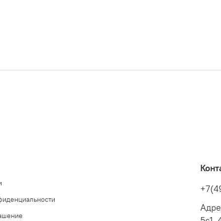
Конт
и
+7(4
фиденциальности
Адре
лашение
5с1, 