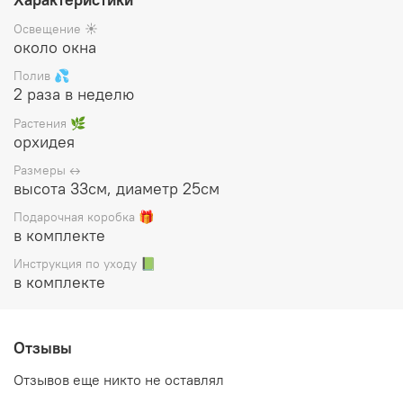
Цена указана за готовый флорариум
(стеклянная ваза с
растениями и декором), упакован в белую подарочную
Освещение ☀️
коробку, прилагается инструкция по уходу
около окна
Полив 💦
2 раза в неделю
Растения 🌿
орхидея
Размеры ↔️
высота 33см, диаметр 25см
Подарочная коробка 🎁
в комплекте
Инструкция по уходу 📗
в комплекте
Отзывы
Отзывов еще никто не оставлял