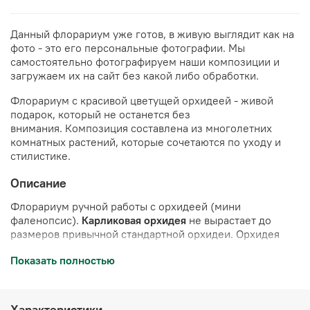
Данный флорариум уже готов, в живую выглядит как на
фото - это его персональные фотографии. Мы
самостоятельно фотографируем наши композиции и
загружаем их на сайт без какой либо обработки.
Флорариум с красивой цветущей орхидеей - живой
подарок, который не останется без
внимания.
Композиция составлена из многолетних
комнатных растений, которые сочетаются по уходу и
стилистике.
Описание
Флорариум ручной работы с орхидеей (мини
фаленопсис).
Карликовая орхидея
не вырастает до
размеров привычной стандартной орхидеи. Орхидея
может цвести несколько раз в год при правильном
Показать полностью
уходе.
Полив 2 раза в неделю
. Украшен камнями и
стабилизированным мхом (мох не нуждается в поливе,
сохраняет свой цвет в течение 10 лет)
Характеристики