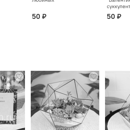
суккулен
50 ₽
50 ₽