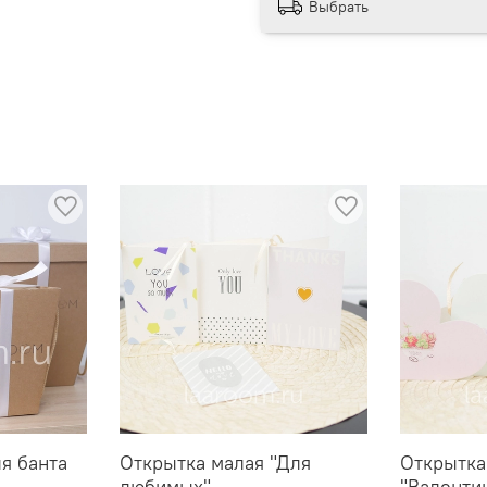
Выбрать
ля банта
Открытка малая "Для
Открытка
любимых"
"Валенти