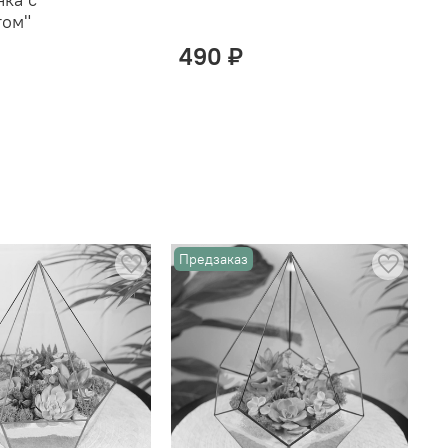
том"
490 ₽
Предзаказ