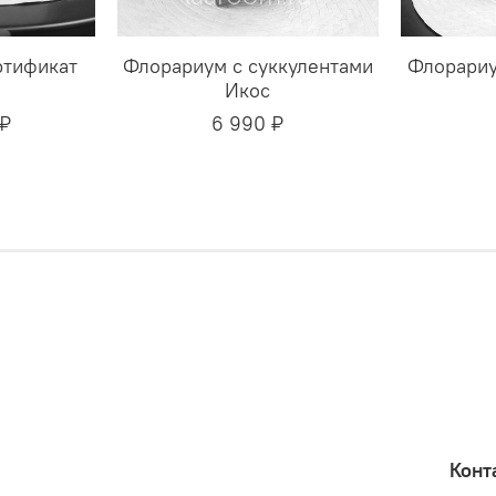
ртификат
Флорариум с суккулентами
Флорариу
Икос
 ₽
6 990 ₽
Конт