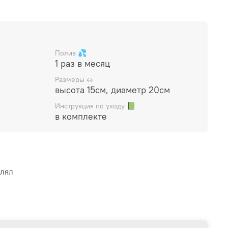
. Украшен камнями и стабилизированным мхом
ве, сохраняет свой цвет в течение 10 лет).
й флорариум
(стеклянная ваза с растениями и
 в подарочный пакет, прилагается инструкция по
Полив 💦
1 раз в месяц
Размеры ↔️
высота 15см, диаметр 20см
Инструкция по уходу 📗
в комплекте
влял