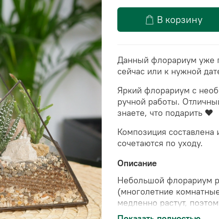
В корзину
Данный флорариум уже г
сейчас или к нужной дат
Яркий флорариум с необ
ручной работы. Отличный
знаете, что подарить ❤️
Композиция составлена 
сочетаются по уходу.
Описание
Небольшой флорариум р
(многолетние комнатные
медленно растут, поэтом
вазе.
Полив примерно 1 
Показать полностью