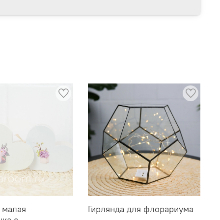
 малая
Гирлянда для флорариума
нка с