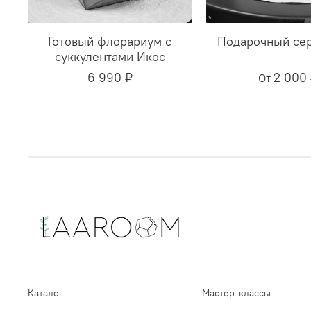
Готовый флорариум с
Подарочный се
суккулентами Икос
6 990 ₽
2 000
От
Каталог
Мастер-классы