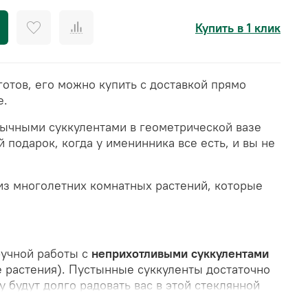
Купить в 1 клик
отов, его можно купить с доставкой прямо
е.
ычными суккулентами в геометрической вазе
 подарок, когда у именинника все есть, и вы не
из многолетних комнатных растений, которые
учной работы с
неприхотливыми суккулентами
 растения). Пустынные суккуленты достаточно
у будут долго радовать вас в этой стеклянной
раз в месяц
. Суккуленты посажены в