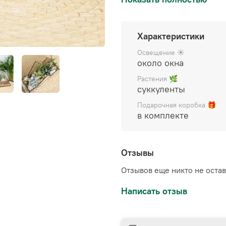
профессиональный грунт
(мох не нуждается в поли
Характеристики
Цена указана за готовы
декором), упаковывается
Освещение ☀️
уходу.
около окна
Растения 🌿
суккуленты
Подарочная коробка 🎁
в комплекте
Отзывы
Отзывов еще никто не оста
Написать отзыв