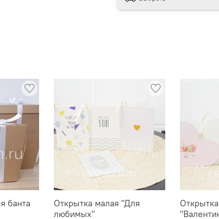
ля банта
Открытка малая "Для
Открытка
любимых"
"Валенти