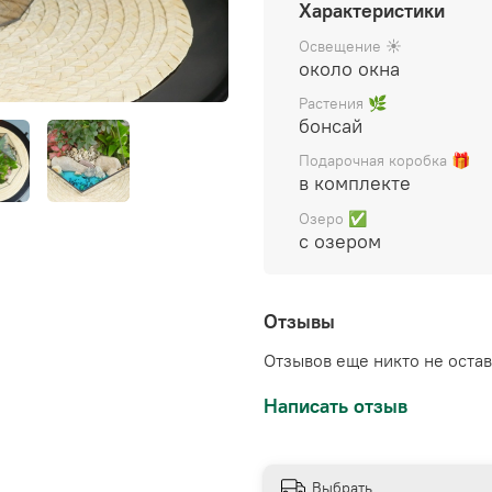
Характеристики
Цена указана за готовы
декором), упакован в бе
Освещение ☀️
около окна
инструкция по уходу.
Растения 🌿
бонсай
Подарочная коробка 🎁
в комплекте
Озеро ✅
с озером
Отзывы
Отзывов еще никто не оста
Написать отзыв
Выбрать