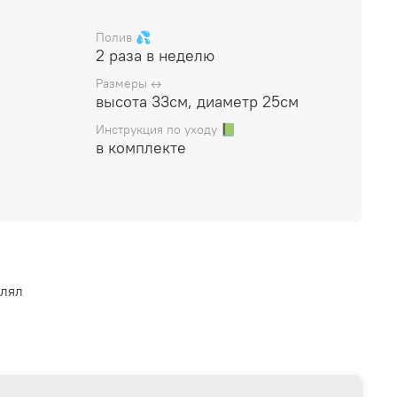
й флорариум
(стеклянная ваза с растениями и
лую подарочную коробку, прилагается
Полив 💦
2 раза в неделю
Размеры ↔️
высота 33см, диаметр 25см
Инструкция по уходу 📗
в комплекте
влял