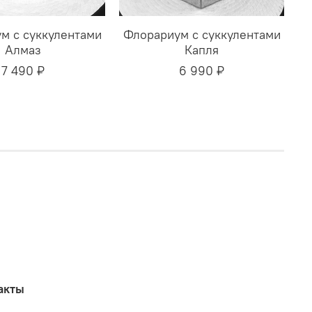
м с суккулентами
Флорариум с суккулентами
Алмаз
Капля
7 490 ₽
6 990 ₽
акты