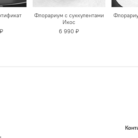
ртификат
Флорариум с суккулентами
Флорариу
Икос
 ₽
6 990 ₽
Конт
и