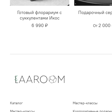
Готовый флорариум с
Подарочный се
суккулентами Икос
6 990 ₽
2 000
От
Каталог
Мастер-классы
Мастер-классы
Корпоративные подарк