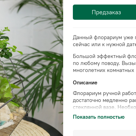
Предзаказ
Данный флорариум уже г
сейчас или к нужной дат
Большой эффектный фло
по любому поводу. Вызы
многолетних комнатных 
Описание
Флорариум ручной рабо
достаточно медленно рас
стеклянной вазе. Необх
крону дерева.
Полив 2 р
Показать полностью
стабилизированным мхом
цвет в течение 10 лет).