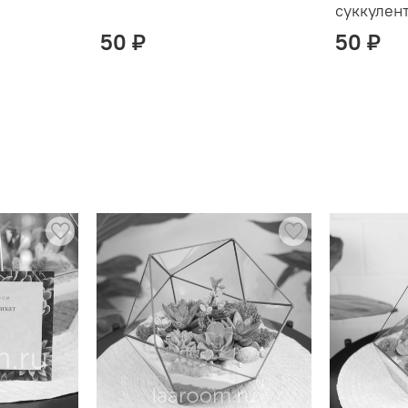
суккулен
50 ₽
50 ₽