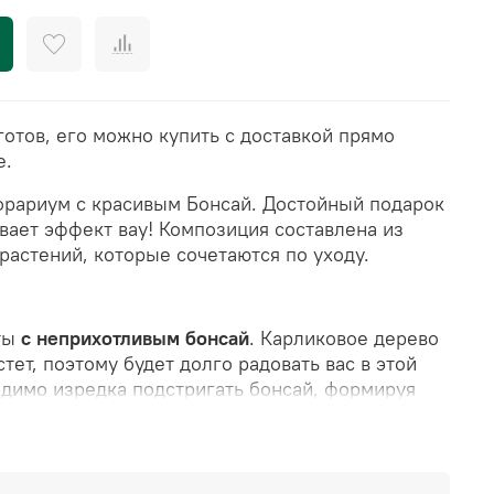
отов, его можно купить с доставкой прямо
е.
рариум с красивым Бонсай. Достойный подарок
вает эффект вау!
Композиция составлена из
растений, которые сочетаются по уходу.
ты
с неприхотливым бонсай
. Карликовое дерево
тет, поэтому будет долго радовать вас в этой
одимо изредка подстригать бонсай, формируя
аза в неделю
. Украшен камнями и
 (мох не нуждается в поливе, сохраняет свой
 Имитация озера выполнена из эпоксидной смолы.