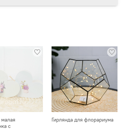
 малая
Гирлянда для флорариума
нка с