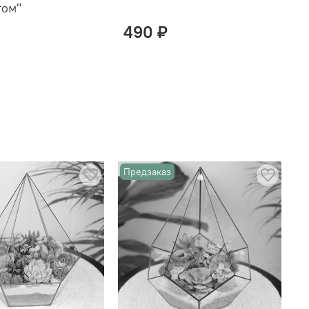
том"
490 ₽
Предзаказ