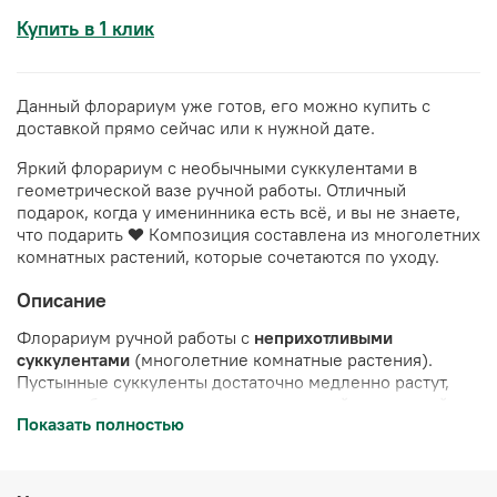
Купить в 1 клик
Данный флорариум уже готов, его можно купить с
доставкой прямо сейчас или к нужной дате.
Яркий флорариум с необычными суккулентами в
геометрической вазе ручной работы. Отличный
подарок, когда у именинника есть всё, и вы не знаете,
что подарить ❤️
Композиция составлена из многолетних
комнатных растений, которые сочетаются по уходу.
Описание
Флорариум ручной работы с
неприхотливыми
суккулентами
(многолетние комнатные растения).
Пустынные суккуленты достаточно медленно растут,
поэтому будут долго радовать вас в этой стеклянной
Показать полностью
вазе.
Полив примерно 1 раз в месяц
. Суккуленты
посажены в профессиональный грунт. Украшен камнями
и стабилизированным мхом (мох не нуждается в
поливе, сохраняет свой цвет в течение 10 лет)