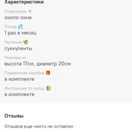
Характеристики
Цена указана за готовый флорариум
(стеклянная ваза с
Освещение ☀️
растениями и декором), упакован в белую подарочную
около окна
коробку, прилагается инструкция по уходу
Полив 💦
1 раз в месяц
Растения 🌿
суккуленты
Размеры ↔️
высота 17см, диаметр 20см
Подарочная коробка 🎁
в комплекте
Инструкция по уходу 📗
в комплекте
Отзывы
Отзывов еще никто не оставлял