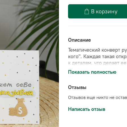
В корзину
Описание
Тематический конверт ру
кого". Каждая такая отк
к деталям, что делает е
выразить свою любовь, 
Показать полностью
людям в вашей жизни.
Отзывы
Отзывов еще никто не оста
Написать отзыв