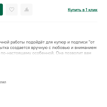
Купить в 1 клик
чной работы подойдёт для купюр и подписи "от
рытка создается вручную с любовью и вниманием
е по-настоящему особенной. Она позволит вам
уважение и благодарность самым особенным
влял