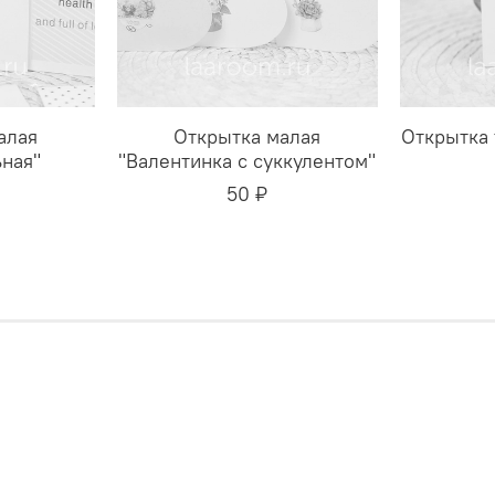
алая
Открытка малая
Открытка 
ная"
"Валентинка с суккулентом"
50 ₽