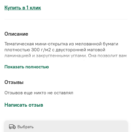
Купить в 1 клик
Описание
Тематическая мини-открытка из
мелованной бумаги
плотностью 300 г/м2 с двусторонней матовой
ламинацией и закругленными углами
. Она позволит вам
выразить свою любовь, уважение и благодарность
Показать полностью
самым особенным людям в вашей жизни.
📄Размер открытки: 7*10 см
Отзывы
Отзывов еще никто не оставлял
Написать отзыв
Выбрать