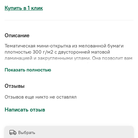
Купить в 1 клик
Описание
Тематическая мини-открытка из
мелованной бумаги
плотностью 300 г/м2 с двусторонней матовой
ламинацией и закругленными углами
. Она позволит вам
выразить свою любовь, уважение и благодарность
Показать полностью
самым особенным людям в вашей жизни.
📄Размер открытки: 7*10 см
Отзывы
Отзывов еще никто не оставлял
Написать отзыв
Выбрать