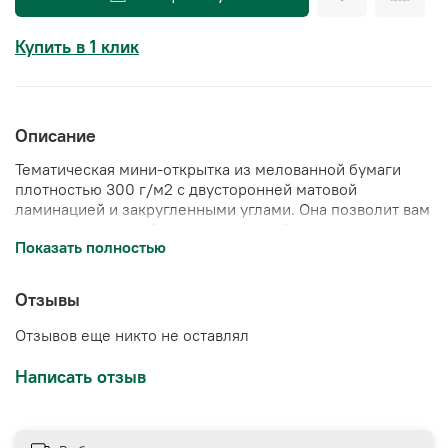
Купить в 1 клик
Описание
Тематическая мини-открытка из
мелованной бумаги
плотностью 300 г/м2 с двусторонней матовой
ламинацией и закругленными углами
. Она позволит вам
выразить свою любовь, уважение и благодарность
Показать полностью
самым особенным людям в вашей жизни.
📄Размер открытки: 7*10 см
Отзывы
Отзывов еще никто не оставлял
Написать отзыв