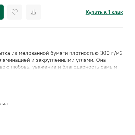
Купить в 1 клик
ытка из
мелованной бумаги плотностью 300 г/м2
 ламинацией и закругленными углами
. Она
свою любовь, уважение и благодарность самым
ей жизни.
 см
влял