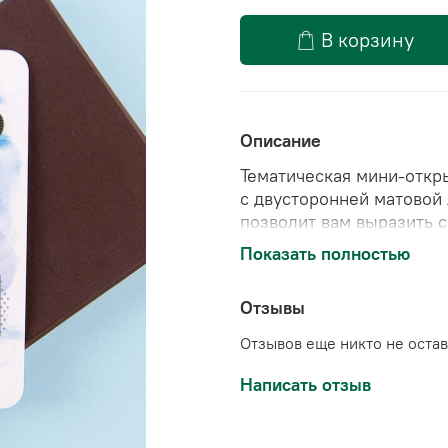
В корзину
Описание
Тематическая мини-откр
с двусторонней матовой
позволит вам выразить 
особенным людям в ваш
Показать полностью
📄Размер открытки: 7*10
Отзывы
Отзывов еще никто не оста
Написать отзыв