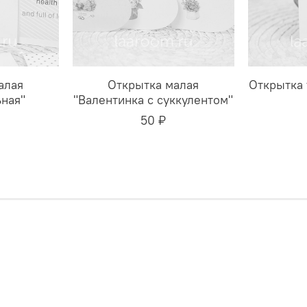
алая
Открытка малая
Открытка 
ная"
"Валентинка с суккулентом"
50 ₽