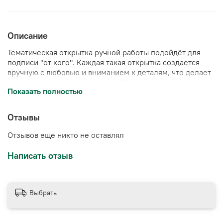
Описание
Тематическая открытка ручной работы подойдёт для
подписи "от кого". Каждая такая открытка создается
вручную с любовью и вниманием к деталям, что делает
ее по-настоящему особенной. Она позволит вам
Показать полностью
выразить свою любовь, уважение и благодарность
самым особенным людям в вашей жизни.
Отзывы
Отзывов еще никто не оставлял
Написать отзыв
Выбрать