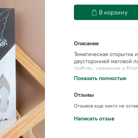
В корзину
Описание
Тематическая открытка 
двусторонней матовой л
любовь, уважение и бла
жизни.
Показать полностью
📄Размер открытки: А6 (
Отзывы
Отзывов еще никто не оста
Написать отзыв