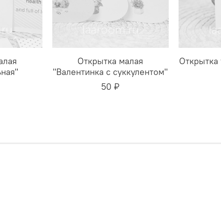
алая
Открытка малая
Открытка 
ная"
"Валентинка с суккулентом"
50 ₽