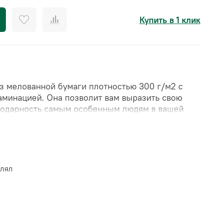
Купить в 1 клик
из
мелованной бумаги плотностью 300 г/м2 с
аминацией
. Она позволит вам выразить свою
годарность самым особенным людям в вашей
10*15 см)
влял