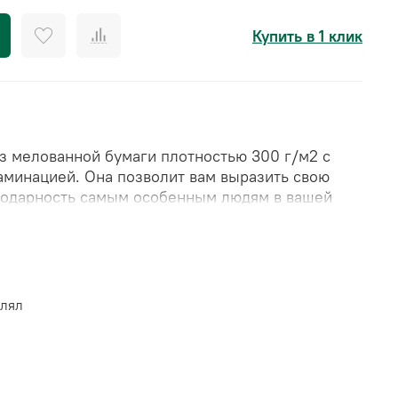
Купить в 1 клик
из
мелованной бумаги плотностью 300 г/м2 с
аминацией
. Она позволит вам выразить свою
годарность самым особенным людям в вашей
10*15 см)
влял