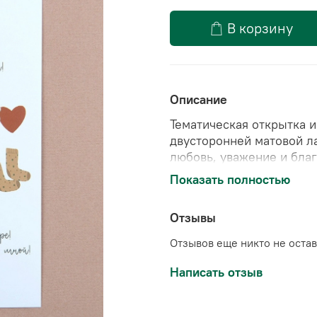
В корзину
Описание
Тематическая открытка 
двусторонней матовой л
любовь, уважение и бла
жизни.
Показать полностью
📄Размер открытки: А6 (
Отзывы
Отзывов еще никто не оста
Написать отзыв