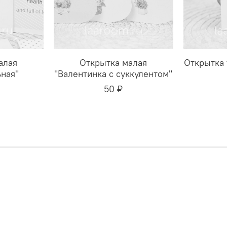
алая
Открытка малая
Открытка 
ная"
"Валентинка с суккулентом"
50 ₽