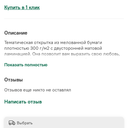
Купить в 1 клик
Описание
Тематическая открытка из
мелованной бумаги
плотностью 300 г/м2 с двусторонней матовой
ламинацией
. Она позволит вам выразить свою любовь,
уважение и благодарность самым особенным людям в
Показать полностью
вашей жизни.
📄Размер открытки: А6 (10*15 см)
Отзывы
Отзывов еще никто не оставлял
Написать отзыв
Выбрать