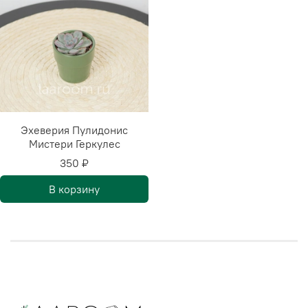
Эхеверия Пулидонис
Мистери Геркулес
350 ₽
В корзину