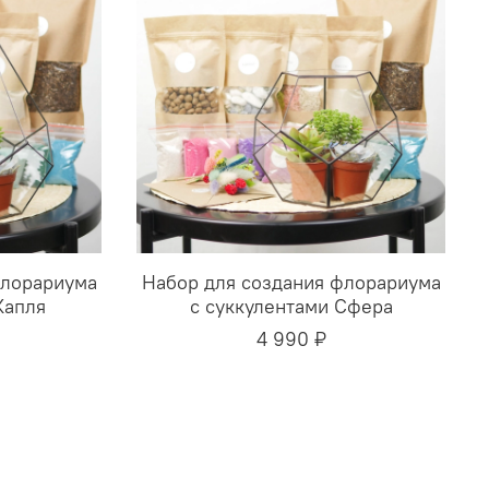
флорариума
Набор для создания флорариума
Капля
с суккулентами Сфера
4 990 ₽