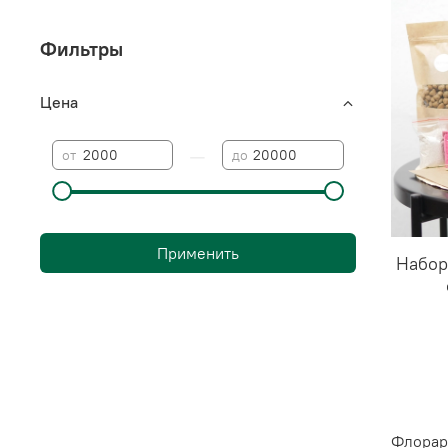
Фильтры
Цена
—
от
до
Применить
Набор
Флорари