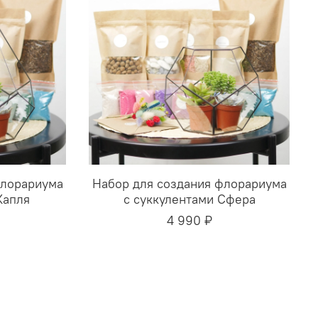
флорариума
Набор для создания флорариума
Капля
с суккулентами Сфера
4 990 ₽