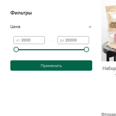
Фильтры
Цена
—
от
до
Применить
Набор
Флорари