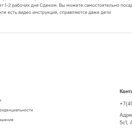
т 1-2 рабочих дня Сдеком. Вы можете самостоятельно поса
те есть видео инструкция, справляются даже дети
Конт
и
+7(4
фиденциальности
Адре
лашение
5с1, 