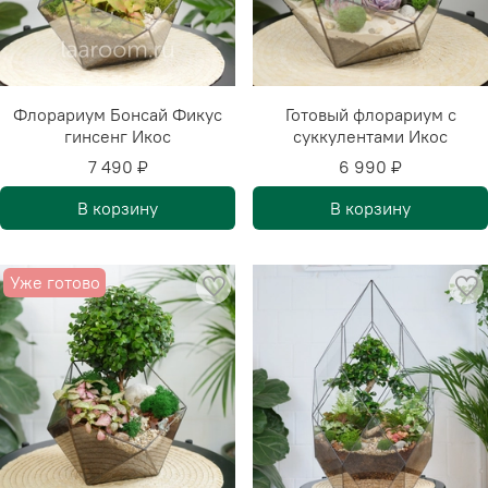
Флорариум Бонсай Фикус
Готовый флорариум с
гинсенг Икос
суккулентами Икос
7 490 ₽
6 990 ₽
В корзину
В корзину
Уже готово