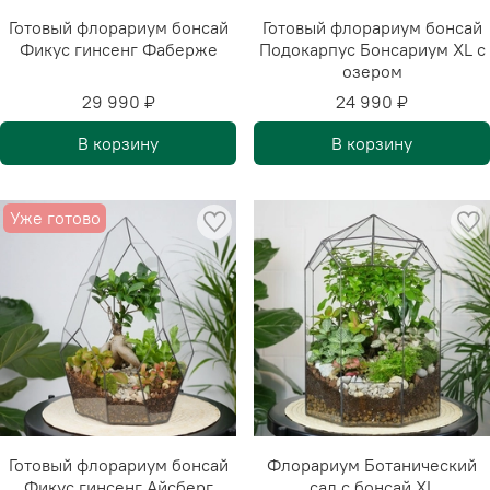
Готовый флорариум бонсай
Готовый флорариум бонсай
Фикус гинсенг Фаберже
Подокарпус Бонсариум XL с
озером
29 990 ₽
24 990 ₽
В корзину
В корзину
Уже готово
Готовый флорариум бонсай
Флорариум Ботанический
Фикус гинсенг Айсберг
сад с бонсай XL