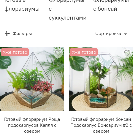
флорариумы
с
с бонсай
суккулентами
Фильтры
Сортировка
Уже готово
Уже готово
Готовый флорариум Роща
Готовый флорариум бонсай
подокарпусов Капля с
Подокарпус Бонсариум #2 с
озером
озером